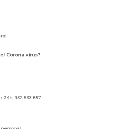
rali
 el Corona virus?
or 24h, 932 533 857
a personal